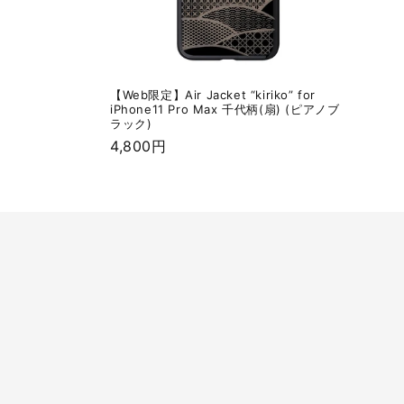
【Web限定】Air Jacket “kiriko” for
iPhone11 Pro Max 千代柄(扇) (ピアノブ
ラック)
通
4,800円
常
価
格