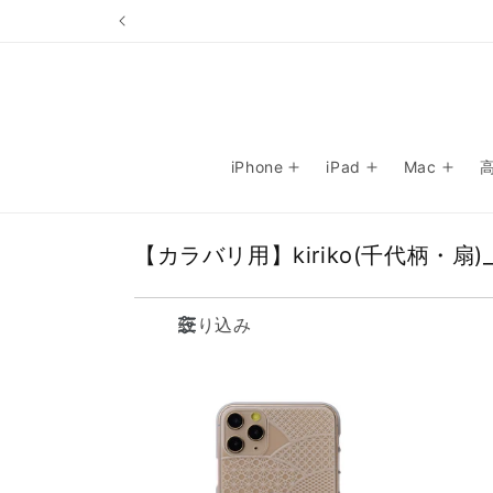
コンテ
ンツに
進む
iPhone
iPad
Mac
コ
【カラバリ用】kiriko(千代柄・扇)_iP
レ
ク
絞り込み
シ
ョ
ン
: