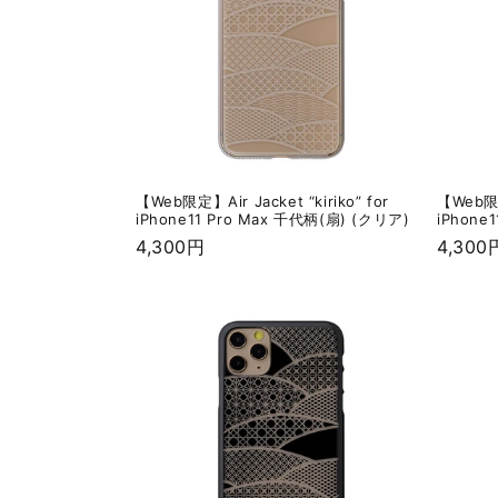
【Web限定】Air Jacket “kiriko” for
【Web限定】
iPhone11 Pro Max 千代柄(扇) (クリア)
iPhone
通
4,300円
通
4,300
常
常
価
価
格
格