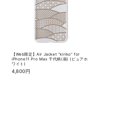
【Web限定】Air Jacket “kiriko” for
)
iPhone11 Pro Max 千代柄(扇) (ピュアホ
ワイト)
通
4,800円
常
価
格