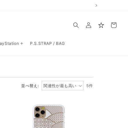
お
ロ
買
グ
い
イ
物
ン
か
ご
layStation
P.S.STRAP / BAG
並べ替え:
5件