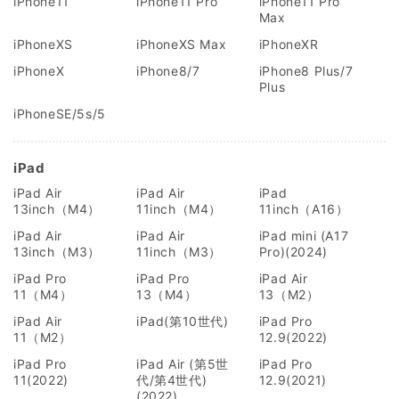
iPhone11
iPhone11 Pro
iPhone11 Pro
Max
iPhoneXS
iPhoneXS Max
iPhoneXR
iPhoneX
iPhone8/7
iPhone8 Plus/7
Plus
iPhoneSE/5s/5
iPad
iPad Air
iPad Air
iPad
13inch（M4）
11inch（M4）
11inch（A16）
iPad Air
iPad Air
iPad mini (A17
13inch（M3）
11inch（M3）
Pro)(2024)
iPad Pro
iPad Pro
iPad Air
11（M4）
13（M4）
13（M2）
iPad Air
iPad(第10世代)
iPad Pro
11（M2）
12.9(2022)
iPad Pro
iPad Air (第5世
iPad Pro
11(2022)
代/第4世代)
12.9(2021)
(2022)