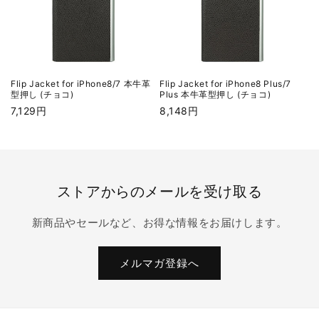
Flip Jacket for iPhone8/7 本牛革
Flip Jacket for iPhone8 Plus/7
型押し (チョコ)
Plus 本牛革型押し (チョコ)
通
7,129円
通
8,148円
常
常
価
価
格
格
ストアからのメールを受け取る
新商品やセールなど、お得な情報をお届けします。
メルマガ登録へ