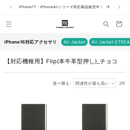
コンテ
お
ンツに
iPhone17・iPhoneAirシリーズ対応製品販売中！
進む
買
い
物
か
iPhone16対応アクセサリ
Air Jacket
Air Jacket STRE
ご
コ
【対応機種用】Flip(本牛革型押し)_チョコ
レ
ク
シ
並べ替え:
2件
ョ
ン
: