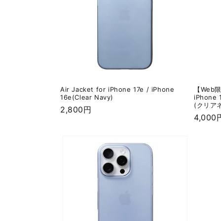
Air Jacket for iPhone 17e / iPhone
【Web限定】
16e(Clear Navy)
iPhone
(クリア
通
2,800円
通
4,000
常
常
価
価
格
格