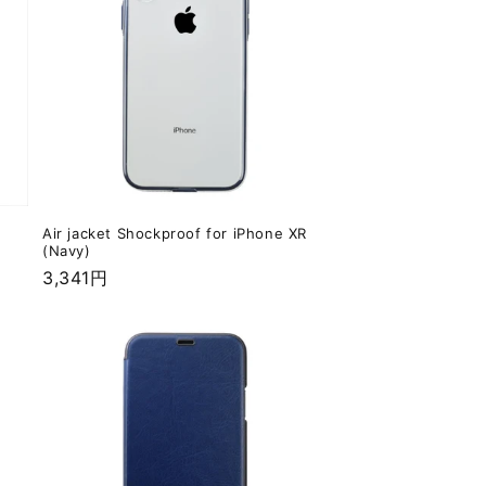
Air jacket Shockproof for iPhone XR
(Navy)
通
3,341円
常
価
格