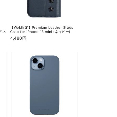
【Web限定】Premium Leather Studs
リアネ
Case for iPhone 13 mini (ネイビー)
通
4,480円
常
価
格