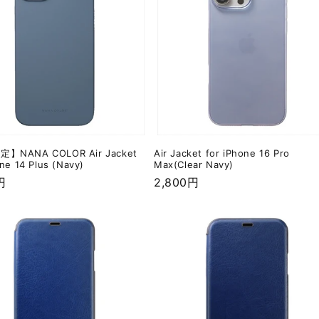
】NANA COLOR Air Jacket
Air Jacket for iPhone 16 Pro
one 14 Plus (Navy)
Max(Clear Navy)
円
通
2,800円
常
価
格