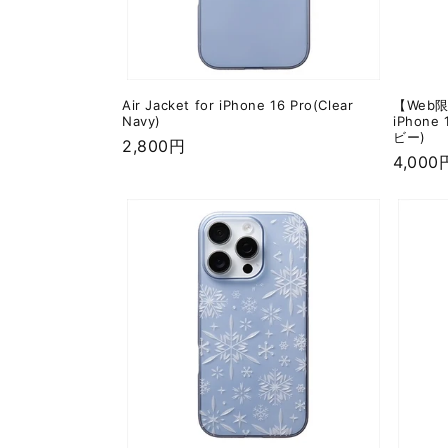
Air Jacket for iPhone 16 Pro(Clear
【Web限定】
Navy)
iPhone
ビー)
通
2,800円
通
4,000
常
常
価
価
格
格