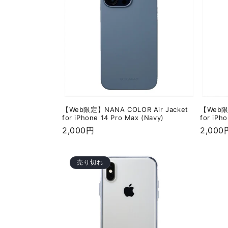
【Web限定】NANA COLOR Air Jacket
【Web限定
for iPhone 14 Pro Max (Navy)
for iPh
通
2,000円
通
2,000
常
常
価
価
売り切れ
格
格