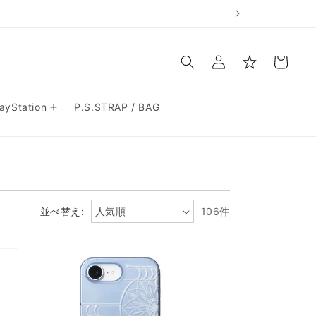
お
ロ
買
グ
い
イ
物
ン
か
ご
layStation
P.S.STRAP / BAG
並べ替え:
106件