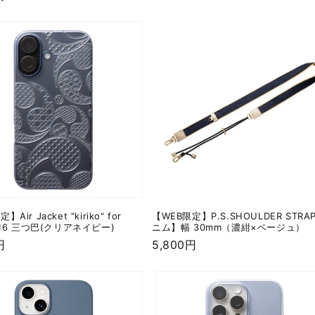
常
価
格
Air Jacket "kiriko" for
【WEB限定】P.S.SHOULDER STR
e 16 三つ巴(クリアネイビー)
ニム】幅 30mm（濃紺×ベージュ）
円
通
5,800円
常
価
格