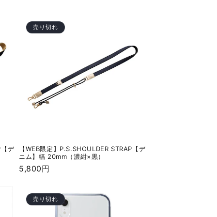
常
価
格
売り切れ
AP【デ
【WEB限定】P.S.SHOULDER STRAP【デ
ニム】幅 20mm（濃紺×黒）
通
5,800円
常
価
売り切れ
格