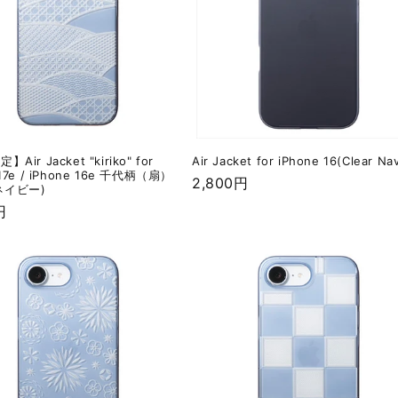
Air Jacket "kiriko" for
Air Jacket for iPhone 16(Clear Na
 17e / iPhone 16e 千代柄（扇）
通
2,800円
ネイビー)
常
円
価
格