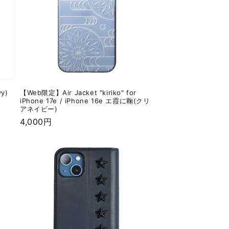
vy)
【Web限定】Air Jacket "kiriko" for
iPhone 17e / iPhone 16e エ霞に鞠(クリ
アネイビー)
通
4,000円
常
価
格