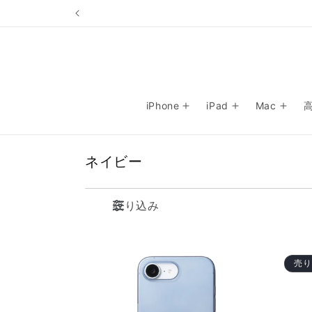
コンテ
ンツに
進む
iPhone
iPad
Mac
コ
ネイビー
レ
ク
絞り込み
シ
ョ
ン
売
: