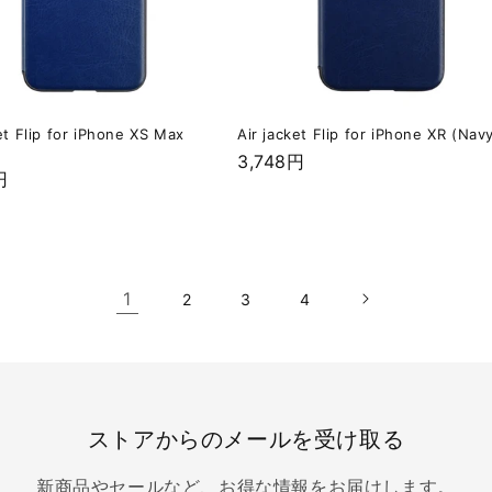
et Flip for iPhone XS Max
Air jacket Flip for iPhone XR (Nav
通
3,748円
円
常
価
格
1
2
3
4
ストアからのメールを受け取る
新商品やセールなど、お得な情報をお届けします。