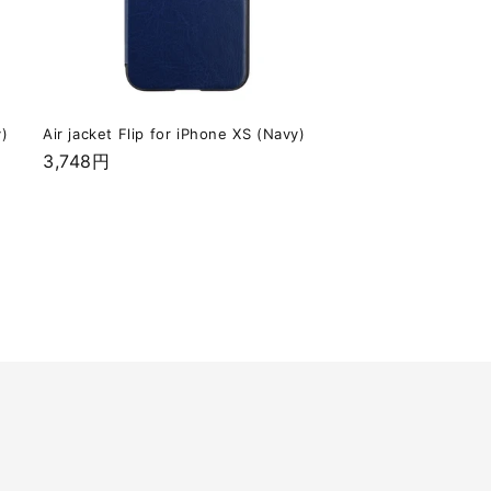
y)
Air jacket Flip for iPhone XS (Navy)
通
3,748円
常
価
格