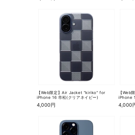
常
常
価
価
格
格
【Web限定】Air Jacket "kiriko" for
【Web限定】
iPhone 16 市松(クリアネイビー)
iPhon
通
4,000円
通
4,000
常
常
価
価
格
格