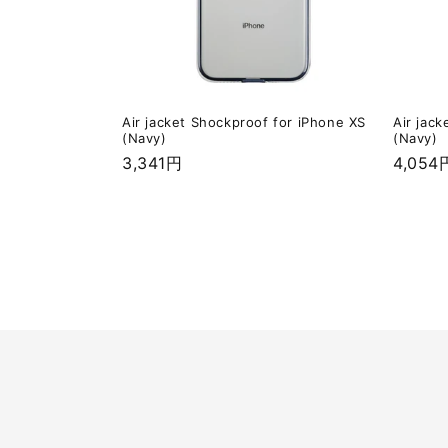
Air jacket Shockproof for iPhone XS
Air jack
(Navy)
(Navy)
通
3,341円
通
4,054
常
常
価
価
格
格