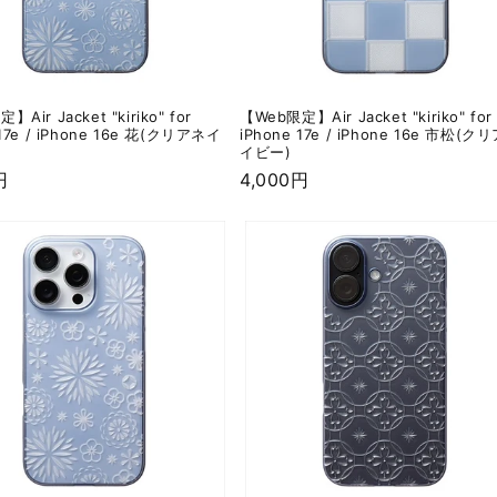
Air Jacket "kiriko" for
【Web限定】Air Jacket "kiriko" for
 17e / iPhone 16e 花(クリアネイ
iPhone 17e / iPhone 16e 市松(ク
イビー)
円
通
4,000円
常
価
格