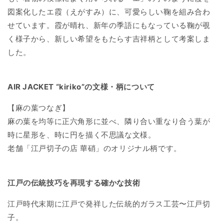
葉
葉
図案化したエ霞（えがすみ）に、可愛らしい鞠を組み合わ
iPhone14 Pro Max
つ
つ
せています。霞が晴れ、新年の季語にもなっている鞠が覗
な
な
く様子から、新しい希望をもたらす吉祥柄として考案しま
iPhone13 mini
ぎ
ぎ
した。
(紅)
(紅)
iPhone13
の
の
数
数
AIR JACKET “kiriko”の文様・柄について
iPhone13 Pro Max
量
量
を
を
【麻の葉つなぎ】
iPhone12 mini
減
増
麻の葉を均等に正六角形に並べ、隣り合い重なり合う葉が
ら
や
時に星形を、時に円を描く不思議な文様。
す
す
iPhone12／iPhone12 Pro
老舗「江戸切子の店 華硝」のオリジナル柄です。
iPhone12 Pro Max
江戸の伝統技巧を再現する確かな技術
iPhone11
江戸時代末期に江戸で発祥した伝統的ガラス工芸〜江戸切
子。
iPhone11 Pro