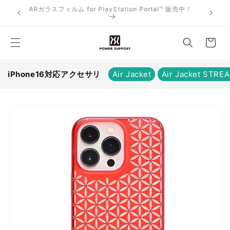
コンテ
ARガラスフィルム for PlayStation Portal™ 販売中！
お
ンツに
売中！
進む
買
い
物
か
iPhone16対応アクセサリ
Air Jacket
Air Jacket STRE
ご
商品情
報にス
キップ