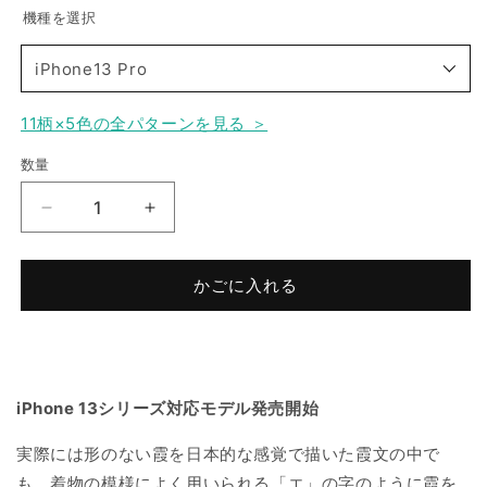
機種を選択
iPhone13 Pro
iPhone15
11柄×5色の全パターンを見る ＞
数量
iPhone15 Pro
【Web
【Web
iPhone15 Plus
限
限
定】
定】
かごに入れる
iPhone15 Pro Max
Air
Air
Jacket
Jacket
&quot;kiriko&quot;
&quot;kiriko&quot;
iPhone14
for
for
iPhone
iPhone
iPhone14 Pro
iPhone 13シリーズ対応モデル発売開始
13
13
Pro
Pro
実際には形のない霞を日本的な感覚で描いた霞文の中で
麻
麻
iPhone14 Plus
の
の
も、着物の模様によく用いられる「エ」の字のように霞を